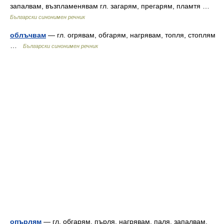
запалвам, възпламенявам гл. загарям, прегарям, пламтя …
Български синонимен речник
облъчвам
— гл. огрявам, обгарям, нагрявам, топля, стоплям
…
Български синонимен речник
опърлям
— гл. обгарям, пърля, нагрявам, паля, запалвам,