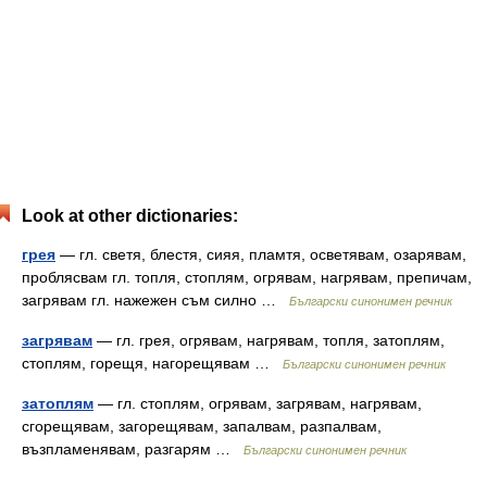
Look at other dictionaries:
грея
— гл. светя, блестя, сияя, пламтя, осветявам, озарявам,
проблясвам гл. топля, стоплям, огрявам, нагрявам, препичам,
загрявам гл. нажежен съм силно …
Български синонимен речник
загрявам
— гл. грея, огрявам, нагрявам, топля, затоплям,
стоплям, горещя, нагорещявам …
Български синонимен речник
затоплям
— гл. стоплям, огрявам, загрявам, нагрявам,
сгорещявам, загорещявам, запалвам, разпалвам,
възпламенявам, разгарям …
Български синонимен речник