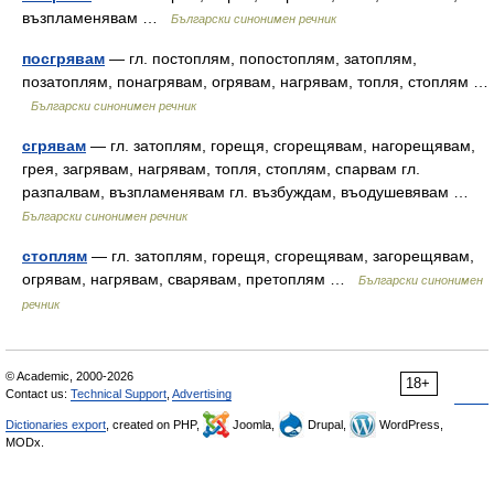
възпламенявам …
Български синонимен речник
посгрявам
— гл. постоплям, попостоплям, затоплям,
позатоплям, понагрявам, огрявам, нагрявам, топля, стоплям …
Български синонимен речник
сгрявам
— гл. затоплям, горещя, сгорещявам, нагорещявам,
грея, загрявам, нагрявам, топля, стоплям, спарвам гл.
разпалвам, възпламенявам гл. възбуждам, въодушевявам …
Български синонимен речник
стоплям
— гл. затоплям, горещя, сгорещявам, загорещявам,
огрявам, нагрявам, сварявам, претоплям …
Български синонимен
речник
© Academic, 2000-2026
18+
Contact us:
Technical Support
,
Advertising
Dictionaries export
, created on PHP,
Joomla,
Drupal,
WordPress,
MODx.