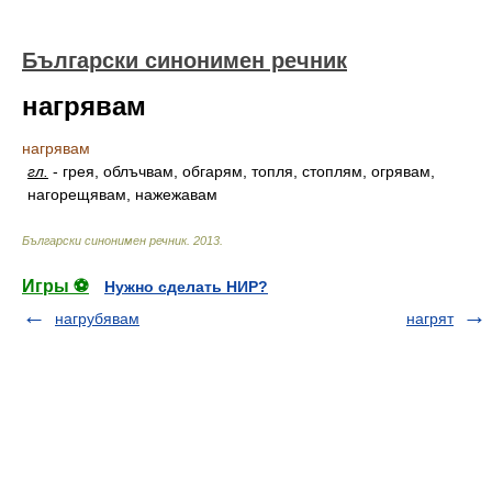
Български синонимен речник
нагрявам
нагрявам
гл.
-
грея, облъчвам, обгарям, топля, стоплям, огрявам,
нагорещявам, нажежавам
Български синонимен речник
.
2013
.
Игры ⚽
Нужно сделать НИР?
нагрубявам
нагрят