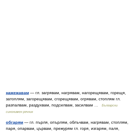
нажежавам
— гл. загрявам, нагрявам, нагорещявам, горещя,
затоплям, загорещявам, сгорещявам, огрявам, стоплям гл.
разпалвам, раздухвам, подсилвам, засилвам …
Български
синонимен речник
обгарям
— гл. пърля, опърлям, облъчвам, нагрявам, стоплям,
паря, опарвам, цървам, прежурям гл. горя, изгарям, паля,